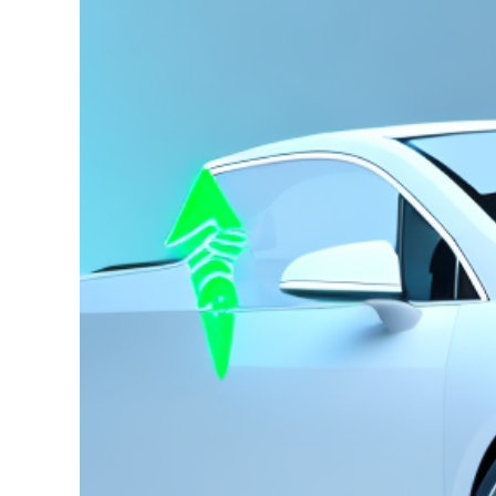
grösseres
Bild