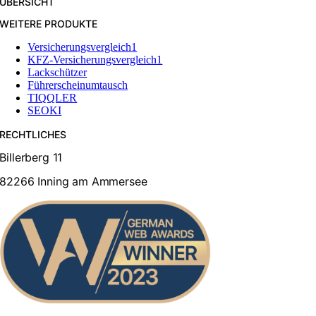
ÜBERSICHT
WEITERE PRODUKTE
Versicherungsvergleich1
KFZ-Versicherungsvergleich1
Lackschützer
Führerscheinumtausch
TIQQLER
SEOKI
RECHTLICHES
Billerberg 11
82266 Inning am Ammersee