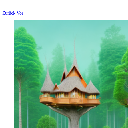
Zurück
Vor
Zeige
grösseres
Bild