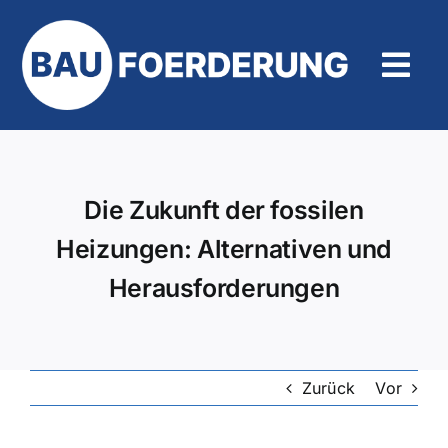
Zum
Inhalt
springen
Tog
Navi
Hilfe und Kontakt
Die Zukunft der fossilen
Heizungen: Alternativen und
Herausforderungen
Zurück
Vor