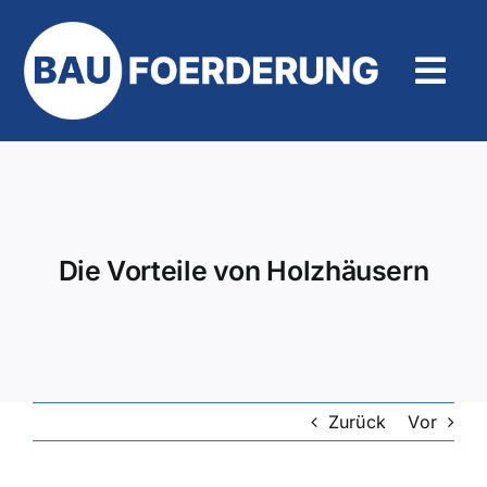
Zum
Inhalt
springen
Tog
Navi
Hilfe und Kontakt
Die Vorteile von Holzhäusern
Zurück
Vor