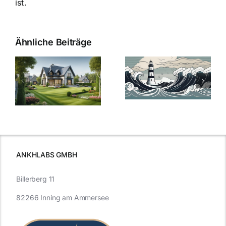
ist.
Ähnliche Beiträge
Die Evolution
Bauzinsen im
der
Sturm: Die
Bauzinsen: Ein
aktuelle
e
Blick in die
Entwicklung
Vergangenheit
beleuchtet.
und Zukunft.
ANKHLABS GMBH
Billerberg 11
82266 Inning am Ammersee