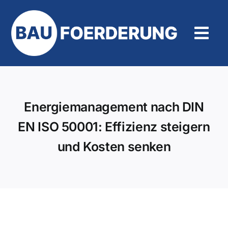
Zum
Inhalt
springen
Tog
Navi
Hilfe und Kontakt
Energiemanagement nach DIN
EN ISO 50001: Effizienz steigern
und Kosten senken