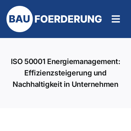
Zum
Inhalt
springen
Tog
Navi
Hilfe und Kontakt
ISO 50001 Energiemanagement:
Effizienzsteigerung und
Nachhaltigkeit in Unternehmen