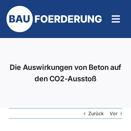
Zum
Inhalt
springen
Tog
Navi
Hilfe und Kontakt
Die Auswirkungen von Beton auf
den CO2-Ausstoß
Zurück
Vor