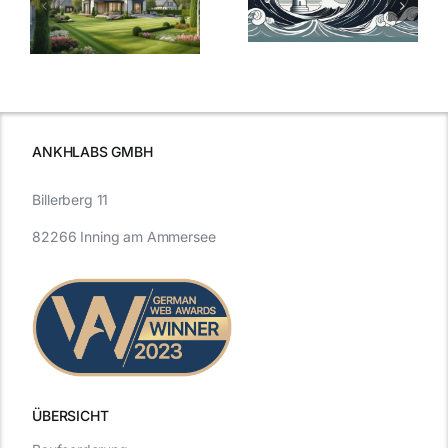
Bauzinsen: Ein
aktuelle
e
Blick in die
Entwicklung
Vergangenheit
beleuchtet.
und Zukunft.
ANKHLABS GMBH
Billerberg 11
82266 Inning am Ammersee
ÜBERSICHT