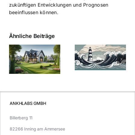
zukünftigen Entwicklungen und Prognosen
beeinflussen können.
Ähnliche Beiträge
Die Evolution
Bauzinsen im
der
Sturm: Die
Bauzinsen: Ein
aktuelle
e
Blick in die
Entwicklung
Vergangenheit
beleuchtet.
und Zukunft.
ANKHLABS GMBH
Billerberg 11
82266 Inning am Ammersee