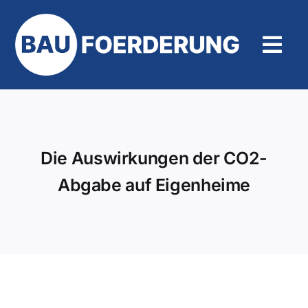
Zum
Inhalt
springen
Tog
Navi
Hilfe und Kontakt
Die Auswirkungen der CO2-
Abgabe auf Eigenheime