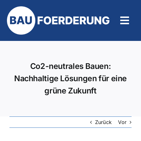
Zum
Inhalt
springen
Tog
Navi
Hilfe und Kontakt
Co2-neutrales Bauen:
Nachhaltige Lösungen für eine
grüne Zukunft
Zurück
Vor