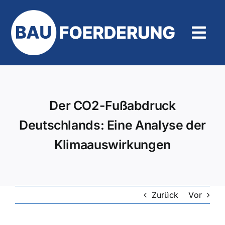
Zum
Inhalt
springen
Tog
Navi
Hilfe und Kontakt
Der CO2-Fußabdruck
Deutschlands: Eine Analyse der
Klimaauswirkungen
Zurück
Vor