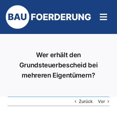
Zum
Inhalt
springen
Tog
Navi
Hilfe und Kontakt
Wer erhält den
Grundsteuerbescheid bei
mehreren Eigentümern?
Zurück
Vor