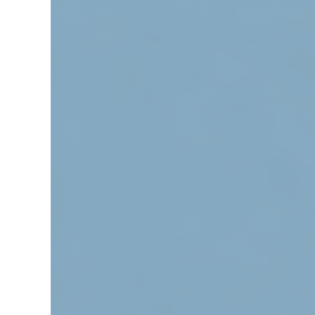
grösseres
Bild