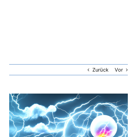
Zurück
Vor
Zeige
grösseres
Bild