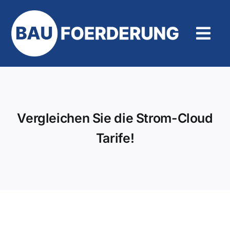
Zum
Inhalt
springen
Tog
Navi
Hilfe und Kontakt
Vergleichen Sie die Strom-Cloud
Tarife!