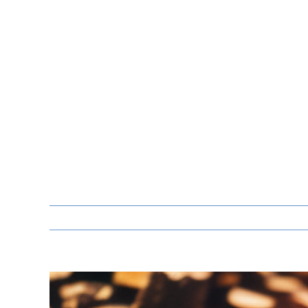
Zeige
grösseres