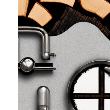
grösseres
Bild