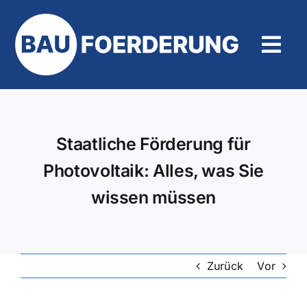
Zum
Inhalt
springen
Tog
Navi
Hilfe und Kontakt
Staatliche Förderung für
Photovoltaik: Alles, was Sie
wissen müssen
Zurück
Vor