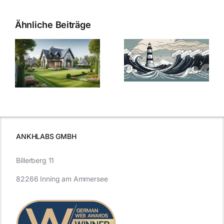
Ähnliche Beiträge
Die Evolution
Bauzinsen im
der
Sturm: Die
Bauzinsen: Ein
aktuelle
e
Blick in die
Entwicklung
Vergangenheit
beleuchtet.
und Zukunft.
ANKHLABS GMBH
Billerberg 11
82266 Inning am Ammersee