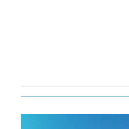
Zeige
grösseres