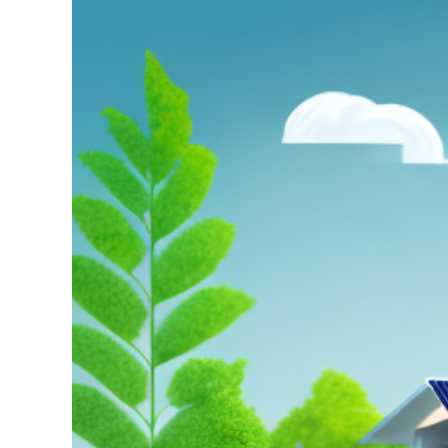
grösseres
Bild