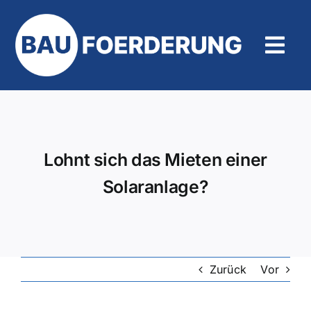
Zum
Inhalt
springen
Tog
Navi
Hilfe und Kontakt
Lohnt sich das Mieten einer
Solaranlage?
Zurück
Vor