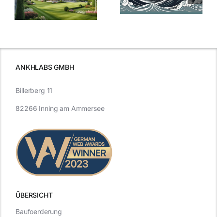
aktuelle
e
Blick in die
Entwicklung
Vergangenheit
beleuchtet.
und Zukunft.
ANKHLABS GMBH
Billerberg 11
82266 Inning am Ammersee
ÜBERSICHT
Baufoerderung