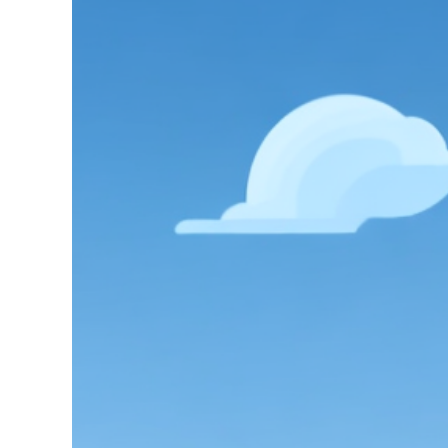
grösseres
Bild