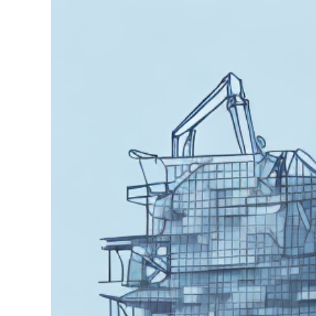
grösseres
Bild