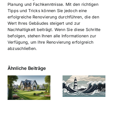
Planung und Fachkenntnisse. Mit den richtigen
Tipps und Tricks können Sie jedoch eine
erfolgreiche Renovierung durchführen, die den
Wert Ihres Gebäudes steigert und zur
Nachhaltigkeit beiträgt. Wenn Sie diese Schritte
befolgen, stehen Ihnen alle Informationen zur
Verfügung, um Ihre Renovierung erfolgreich
abzuschließen.
Ähnliche Beiträge
Die Evolution
Bauzinsen im
der
Sturm: Die
Bauzinsen: Ein
aktuelle
e
Blick in die
Entwicklung
Vergangenheit
beleuchtet.
und Zukunft.