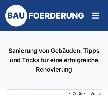
Zum
Inhalt
springen
Tog
Navi
Hilfe und Kontakt
Sanierung von Gebäuden: Tipps
und Tricks für eine erfolgreiche
Renovierung
Zurück
Vor