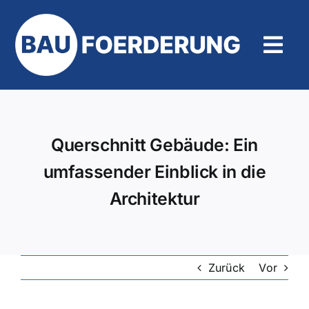
Zum
Inhalt
springen
Tog
Navi
Hilfe und Kontakt
Querschnitt Gebäude: Ein
umfassender Einblick in die
Architektur
Zurück
Vor