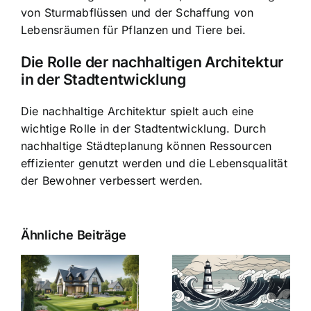
von Sturmabflüssen und der Schaffung von
Lebensräumen für Pflanzen und Tiere bei.
Die Rolle der nachhaltigen Architektur
in der Stadtentwicklung
Die nachhaltige Architektur spielt auch eine
wichtige Rolle in der Stadtentwicklung. Durch
nachhaltige Städteplanung können Ressourcen
effizienter genutzt werden und die Lebensqualität
der Bewohner verbessert werden.
Ähnliche Beiträge
Die Evolution
Bauzinsen im
der
Sturm: Die
Bauzinsen: Ein
aktuelle
e
Blick in die