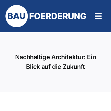
Zum
Inhalt
springen
Tog
Navi
Hilfe und Kontakt
Nachhaltige Architektur: Ein
Blick auf die Zukunft