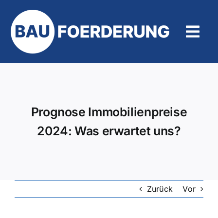
Zum
Inhalt
springen
Tog
Navi
Hilfe und Kontakt
Prognose Immobilienpreise
2024: Was erwartet uns?
Zurück
Vor