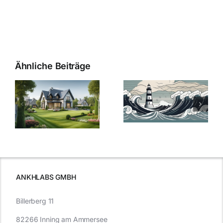
Ähnliche Beiträge
Die Evolution
Bauzinsen im
der
Sturm: Die
Bauzinsen: Ein
aktuelle
e
Blick in die
Entwicklung
Vergangenheit
beleuchtet.
und Zukunft.
ANKHLABS GMBH
Billerberg 11
82266 Inning am Ammersee