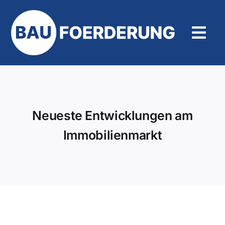
Zum
Inhalt
springen
Tog
Navi
Hilfe und Kontakt
Neueste Entwicklungen am
Immobilienmarkt