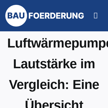
Zum
Inhalt
springen
Togg
Navi
Hilfe un
Luftwärmepump
Lautstärke im
Vergleich: Eine
Übersicht