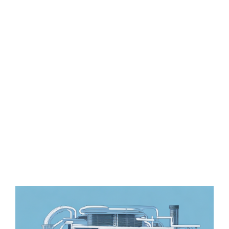
Zeige
grösseres
Bild