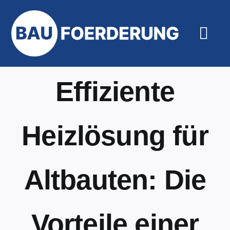
Zum
Inhalt
springen
Togg
Navi
Hilfe un
Effiziente
Heizlösung für
Altbauten: Die
Vorteile einer