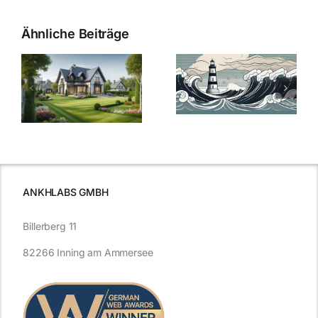
Ähnliche Beiträge
Die Evolution
Bauzinsen im
der
Sturm: Die
Bauzinsen: Ein
aktuelle
e
Blick in die
Entwicklung
Vergangenheit
beleuchtet.
und Zukunft.
ANKHLABS GMBH
Billerberg 11
82266 Inning am Ammersee