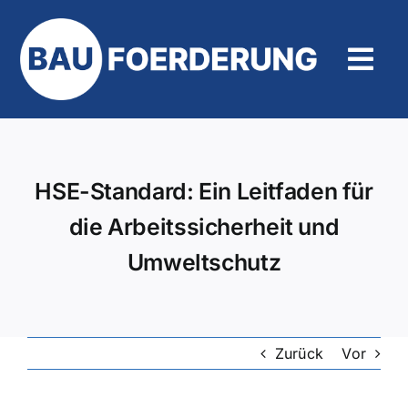
Zum
Inhalt
springen
Tog
Navi
Hilfe und Kontakt
HSE-Standard: Ein Leitfaden für
die Arbeitssicherheit und
Umweltschutz
Zurück
Vor