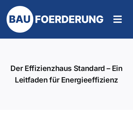
Zum
Inhalt
springen
Tog
Navi
Hilfe und Kontakt
Der Effizienzhaus Standard – Ein
Leitfaden für Energieeffizienz