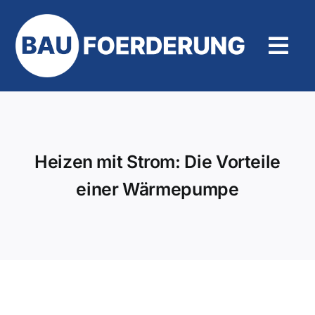
Zum
Inhalt
springen
Tog
Navi
Hilfe und Kontakt
Heizen mit Strom: Die Vorteile
einer Wärmepumpe