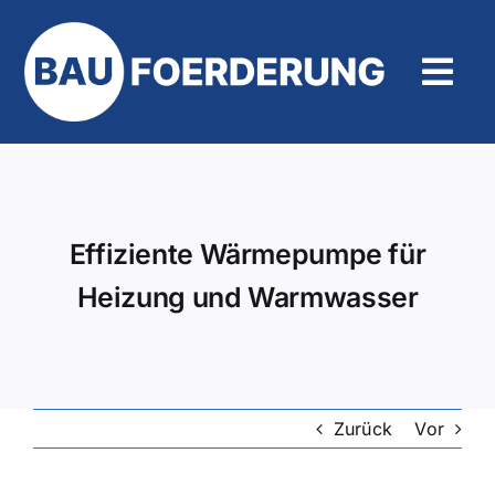
Zum
Inhalt
springen
Tog
Navi
Hilfe und Kontakt
Effiziente Wärmepumpe für
Heizung und Warmwasser
Zurück
Vor