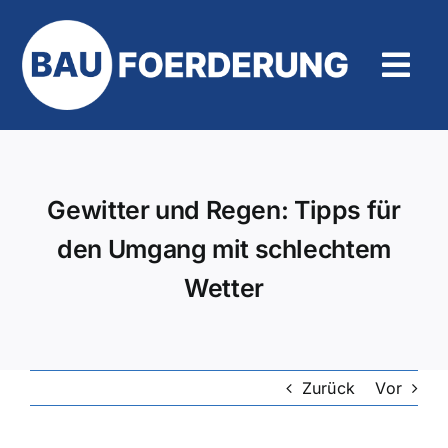
Zum
Inhalt
springen
Tog
Navi
Hilfe und Kontakt
Gewitter und Regen: Tipps für
den Umgang mit schlechtem
Wetter
Zurück
Vor