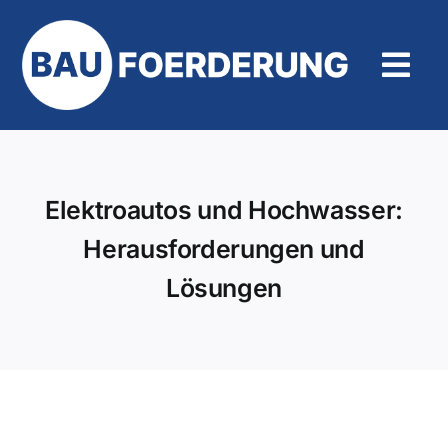
Zum
Inhalt
springen
Tog
Navi
Hilfe und Kontakt
Elektroautos und Hochwasser:
Herausforderungen und
Lösungen