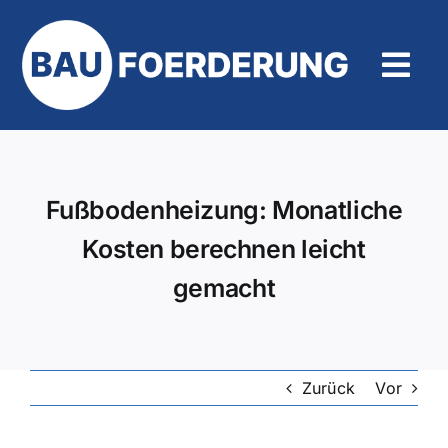
Zum
Inhalt
springen
Tog
Navi
Hilfe und Kontakt
Fußbodenheizung: Monatliche
Kosten berechnen leicht
gemacht
Zurück
Vor