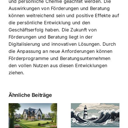
und persönliche Chemie geachtet werden. Die
Auswirkungen von Förderungen und Beratung
können weitreichend sein und positive Effekte auf
die persönliche Entwicklung und den
Geschäftserfolg haben. Die Zukunft von
Förderungen und Beratung liegt in der
Digitalisierung und innovativen Lösungen. Durch
die Anpassung an neue Anforderungen können
Förderprogramme und Beratungsunternehmen
den vollen Nutzen aus diesen Entwicklungen
ziehen.
Ähnliche Beiträge
Die Evolution
Bauzinsen im
der
Sturm: Die
Bauzinsen: Ein
aktuelle
e
Blick in die
Entwicklung