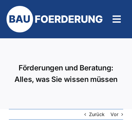
Zum
Inhalt
springen
Tog
Navi
Hilfe und Kontakt
Förderungen und Beratung:
Alles, was Sie wissen müssen
Zurück
Vor