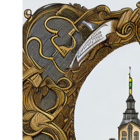
grösseres
Bild