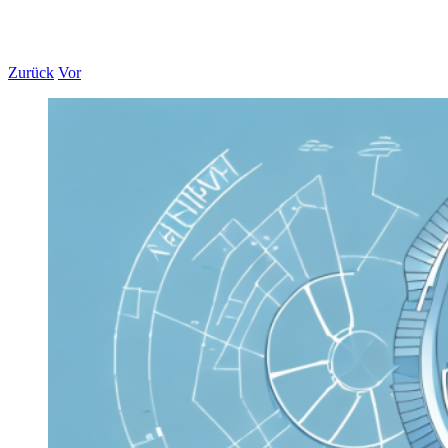
Zurück
Vor
Zeige
grösseres
Bild