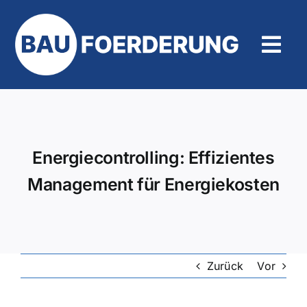
Zum
Inhalt
springen
Tog
Navi
Hilfe und Kontakt
Energiecontrolling: Effizientes
Management für Energiekosten
Zurück
Vor