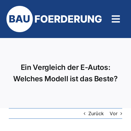
Zum
Inhalt
springen
Tog
Navi
Hilfe und Kontakt
Ein Vergleich der E-Autos:
Welches Modell ist das Beste?
Zurück
Vor