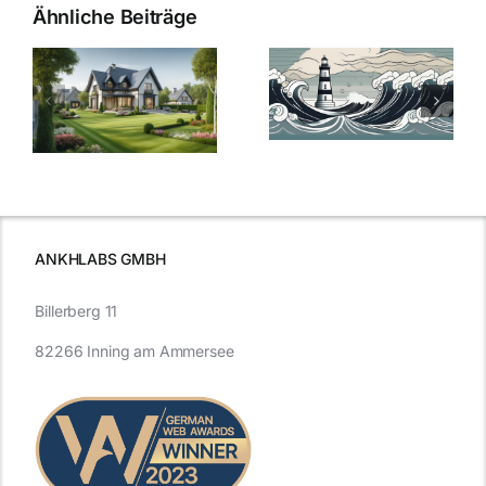
Ähnliche Beiträge
Die Evolution
Bauzinsen im
der
Sturm: Die
Bauzinsen: Ein
aktuelle
e
Blick in die
Entwicklung
Vergangenheit
beleuchtet.
und Zukunft.
ANKHLABS GMBH
Billerberg 11
82266 Inning am Ammersee