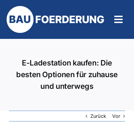
Zum
Inhalt
springen
Tog
Navi
Hilfe und Kontakt
E-Ladestation kaufen: Die
besten Optionen für zuhause
und unterwegs
Zurück
Vor