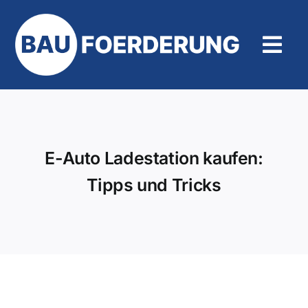
Zum
Inhalt
springen
Tog
Navi
Hilfe und Kontakt
E-Auto Ladestation kaufen:
Tipps und Tricks