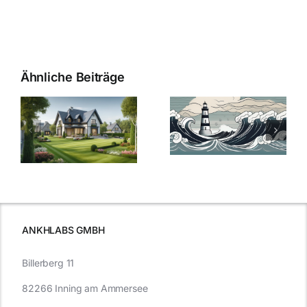
Ähnliche Beiträge
Die Evolution
Bauzinsen im
der
Sturm: Die
Bauzinsen: Ein
aktuelle
e
Blick in die
Entwicklung
Vergangenheit
beleuchtet.
und Zukunft.
ANKHLABS GMBH
Billerberg 11
82266 Inning am Ammersee