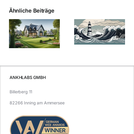
Ähnliche Beiträge
Die Evolution
Bauzinsen im
der
Sturm: Die
Bauzinsen: Ein
aktuelle
e
Blick in die
Entwicklung
Vergangenheit
beleuchtet.
und Zukunft.
ANKHLABS GMBH
Billerberg 11
82266 Inning am Ammersee