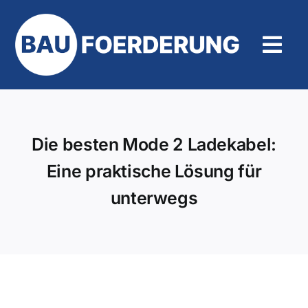
Zum
Inhalt
springen
Tog
Navi
Hilfe und Kontakt
Die besten Mode 2 Ladekabel:
Eine praktische Lösung für
unterwegs