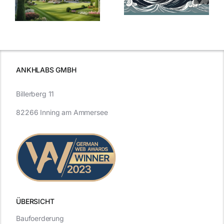
aktuelle
e
Blick in die
Entwicklung
Vergangenheit
beleuchtet.
und Zukunft.
ANKHLABS GMBH
Billerberg 11
82266 Inning am Ammersee
ÜBERSICHT
Baufoerderung