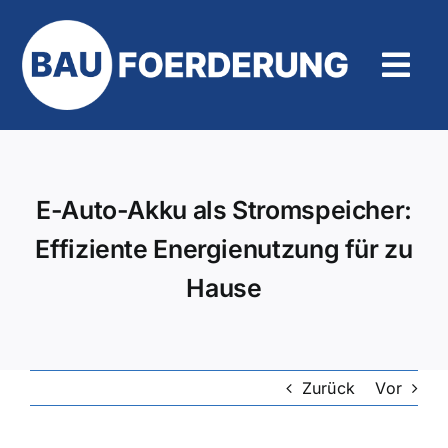
Zum
Inhalt
springen
Tog
Navi
Hilfe und Kontakt
E-Auto-Akku als Stromspeicher:
Effiziente Energienutzung für zu
Hause
Zurück
Vor