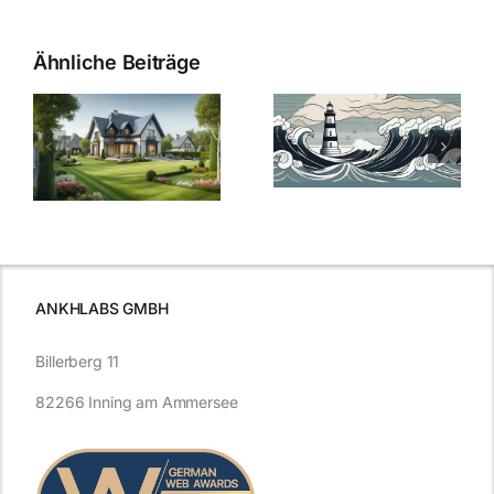
Ähnliche Beiträge
Die Evolution
Bauzinsen im
der
Sturm: Die
Bauzinsen: Ein
aktuelle
e
Blick in die
Entwicklung
Vergangenheit
beleuchtet.
und Zukunft.
ANKHLABS GMBH
Billerberg 11
82266 Inning am Ammersee