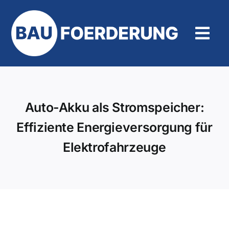
Zum
Inhalt
springen
Tog
Navi
Hilfe und Kontakt
Auto-Akku als Stromspeicher:
Effiziente Energieversorgung für
Elektrofahrzeuge