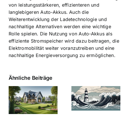
von leistungsstärkeren, effizienteren und
langlebigeren Auto-Akkus. Auch die
Weiterentwicklung der Ladetechnologie und
nachhaltige Alternativen werden eine wichtige
Rolle spielen. Die Nutzung von Auto-Akkus als
effiziente Stromspeicher wird dazu beitragen, die
Elektromobilität weiter voranzutreiben und eine
nachhaltige Energieversorgung zu ermöglichen.
Ähnliche Beiträge
Die Evolution
Bauzinsen im
der
Sturm: Die
Bauzinsen: Ein
aktuelle
e
Blick in die
Entwicklung
Vergangenheit
beleuchtet.
und Zukunft.