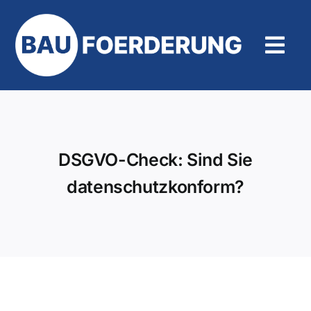
Zum
Inhalt
springen
Tog
Navi
Hilfe und Kontakt
DSGVO-Check: Sind Sie
datenschutzkonform?