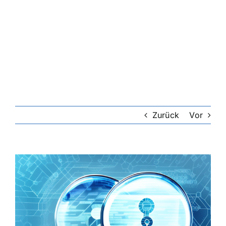
Zurück
Vor
Zeige
grösseres
Bild