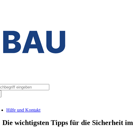
Zum
Inhalt
springen
che
ch:
oggle
avigation
Hilfe und Kontakt
Die wichtigsten Tipps für die Sicherheit 