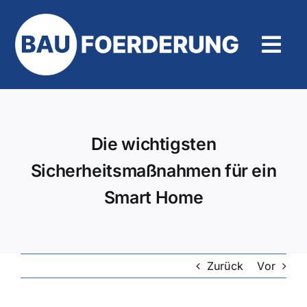
Zum
Inhalt
springen
Tog
Navi
Hilfe und Kontakt
Die wichtigsten
Sicherheitsmaßnahmen für ein
Smart Home
Zurück
Vor